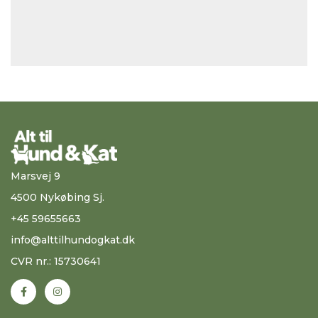
Marsvej 9
4500 Nykøbing Sj.
+45 59655663
info@alttilhundogkat.dk
CVR nr.: 15730641