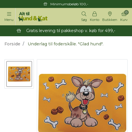
Minimumsbeløb 100,-
0
Menu
Søg
Konto
Butikken
Kurv
Gratis levering til pakkeshop v. køb for 499,-
Forside
Underlag til foderskåle. "Glad hund".