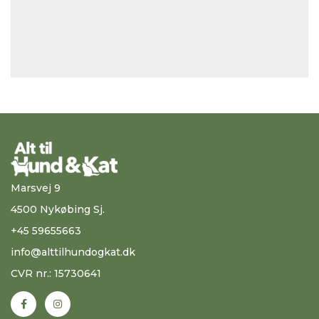
Marsvej 9
4500 Nykøbing Sj.
+45 59655663
info@alttilhundogkat.dk
CVR nr.: 15730641