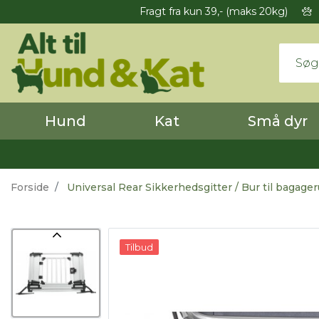
Fragt fra kun 39,- (maks 20kg)
Hund
Kat
Små dyr
Forside
Universal Rear Sikkerhedsgitter / Bur til bagage
Tilbud