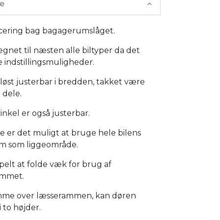
se
lacering bag bagagerumslåget.
egnet til næsten alle biltyper da det
 indstillingsmuligheder.
nløst justerbar i bredden, takket være
 dele.
vinkel er også justerbar.
 er det muligt at bruge hele bilens
m som liggeområde.
pelt at folde væk for brug af
mmet.
mme over læsserammen, kan døren
 to højder.