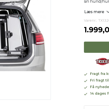
sin hund/hu
Læs mere
Varenr.: TX132
1.999,
Fragt fra 
Fri fragt 
Få nyhede
14 dages f