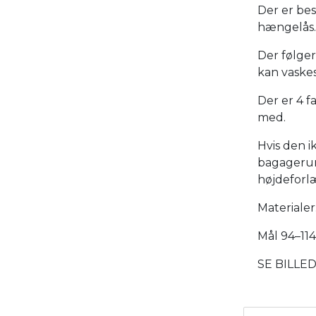
Der er bes
hængelås.
Der følger
kan vaskes 
Der er 4 f
med.
Hvis den ik
bagagerum
højdeforlæ
Materialer
Mål 94–11
SE BILLE