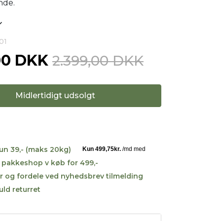
nde.
01
00 DKK
2.399,00 DKK
Midlertidigt udsolgt
kun 39,- (maks 20kg)
til pakkeshop v køb for 499,-
r og fordele ved nyhedsbrev tilmelding
uld returret