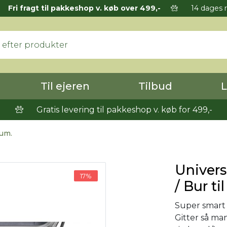
Fri fragt til pakkeshop v. køb over 499,-
14 dages r
Til ejeren
Tilbud
L
Gratis levering til pakkeshop v. køb for 499,-
rum.
Univers
17%
/ Bur t
Super smart 
Gitter så ma