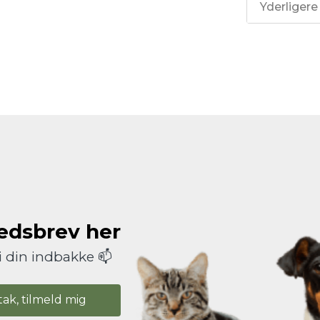
Yderligere
hedsbrev her
i din indbakke 📫
tak, tilmeld mig