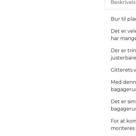
Beskrivel
Bur til p
Det er vel
har mange
Der er tri
justerbare
Gitterets 
Med denne
bagageru
Det er sim
bagageru
For at ko
monteres i