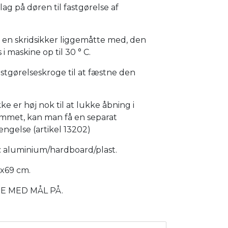
lag på døren til fastgørelse af
 en skridsikker liggemåtte med, den
i maskine op til 30 ° C.
astgørelseskroge til at fæstne den
ke er høj nok til at lukke åbning i
met, kan man få en separat
ngelse (artikel 13202)
: aluminium/hardboard/plast.
4x69 cm.
DE MED MÅL PÅ.