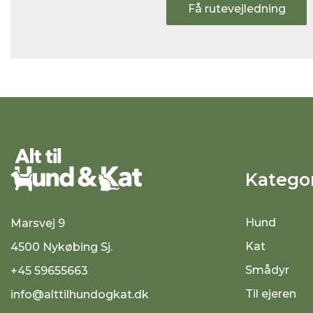
Få rutevejledning
Kategor
Hund
Marsvej 9
Kat
4500 Nykøbing Sj.
Smådyr
+45 59655663
Til ejeren
info@alttilhundogkat.dk