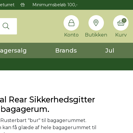
eturret
Minimumsbeløb 100,-
0
Konto
Butikken
Kurv
agersalg
Brands
Jul
al Rear Sikkerhedsgitter
il bagagerum.
Rusterbart "bur" til bagagerummet.
n kan få glæde af hele bagagerummet til