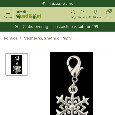
14 dages returret
0
Menu
Søg
Konto
Butikken
Kurv
Gratis levering til pakkeshop v. køb for 499,-
Forside
Vedhæng, Snefnug i "sølv"