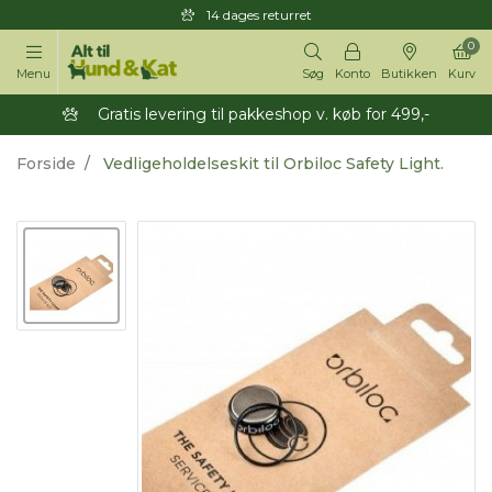
14 dages returret
0
Menu
Søg
Konto
Butikken
Kurv
Gratis levering til pakkeshop v. køb for 499,-
Forside
Vedligeholdelseskit til Orbiloc Safety Light.