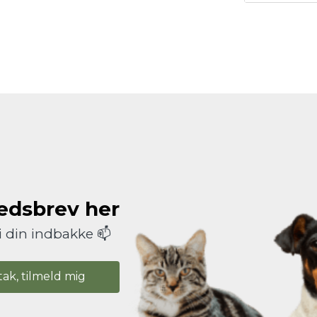
hedsbrev her
i din indbakke 📫
tak, tilmeld mig