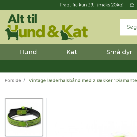
Fragt fra kun 39,- (maks 20kg)
Hund
Kat
Små dyr
Forside
Vintage læderhalsbånd med 2 rækker "Diamanter