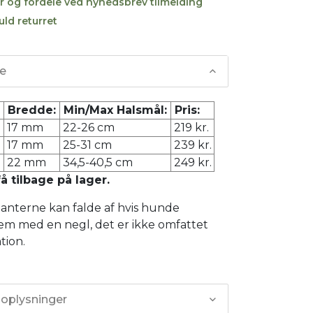
r og fordele ved nyhedsbrev tilmelding
uld returret
se
:
Bredde:
Min/Max Halsmål:
Pris:
17 mm
22-26 cm
219 kr.
17 mm
25-31 cm
239 kr.
22 mm
34,5-40,5 cm
249 kr.
 tilbage på lager.
anterne kan falde af hvis hunde
m med en negl, det er ikke omfattet
tion.
 oplysninger