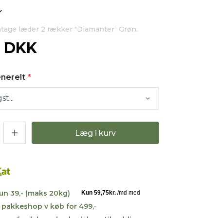
ntage læder 2 rækker "Diamanter" Grøn.
0 DKK
enerelt
*
Læg i kurv
kun 39,- (maks 20kg)
til pakkeshop v køb for 499,-