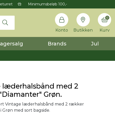
eturret
Minimumsbeløb 100,-
0
Konto
Butikken
Kurv
agersalg
Brands
Jul
e læderhalsbånd med 2
"Diamanter" Grøn.
rt Vintage læderhalsbånd med 2 rækker
i Grøn med sort bagside.