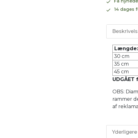
Få nyhede
14 dages f
Beskrivel
Længde
30 cm
35 cm
45 cm
UDGÅET få
OBS: Diam
rammer de
af reklama
Yderligere