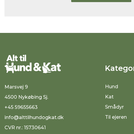
Kategor
Hund
Marsvej 9
Kat
4500 Nykøbing Sj.
Smådyr
+45 59655663
Til ejeren
info@alttilhundogkat.dk
CVR nr.: 15730641