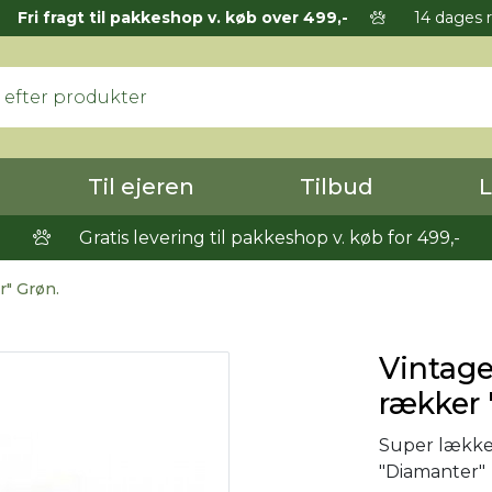
Fri fragt til pakkeshop v. køb over 499,-
14 dages r
Til ejeren
Tilbud
L
Gratis levering til pakkeshop v. køb for 499,-
" Grøn.
Vintag
rækker 
Super lække
"Diamanter" 