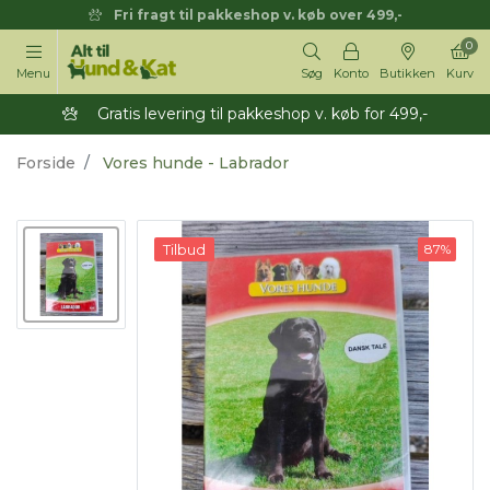
Fri fragt til pakkeshop v. køb over 499,-
0
Menu
Søg
Konto
Butikken
Kurv
Gratis levering til pakkeshop v. køb for 499,-
Forside
Vores hunde - Labrador
Tilbud
87%