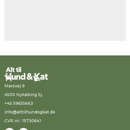
Marsvej 9
4500 Nykøbing Sj.
+45 59655663
info@alttilhundogkat.dk
CVR nr.: 15730641