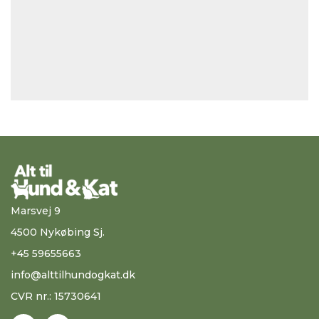
Marsvej 9
4500 Nykøbing Sj.
+45 59655663
info@alttilhundogkat.dk
CVR nr.: 15730641