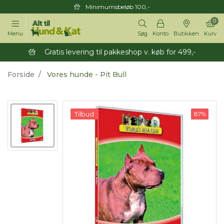
Minimumsbeløb 100,-
0
Menu
Søg
Konto
Butikken
Kurv
Gratis levering til pakkeshop v. køb for 499,-
Forside
Vores hunde - Pit Bull
Tilbud
87%