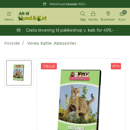
Minimumsbeløb 100,-
0
Menu
Søg
Konto
Butikken
Kurv
Gratis levering til pakkeshop v. køb for 499,-
Forside
Vores Katte. Abessinier
Tilbud
87%