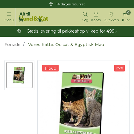
14 dages returret
0
Menu
Søg
Konto
Butikken
Kurv
Gratis levering til pakkeshop v. køb for 499,-
Forside
Vores Katte. Ocicat & Egyptisk Mau
Tilbud
87%