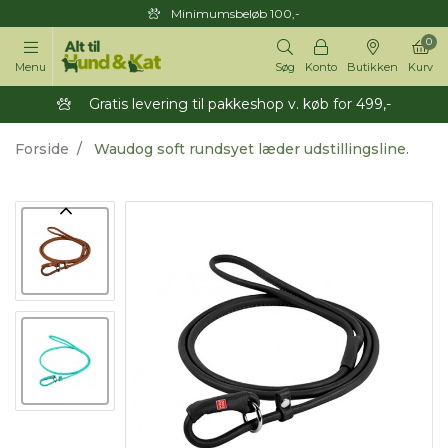
Minimumsbeløb 100,-
0
Menu
Søg
Konto
Butikken
Kurv
Gratis levering til pakkeshop v. køb for 499,-
Forside
Waudog soft rundsyet læder udstillingsline.