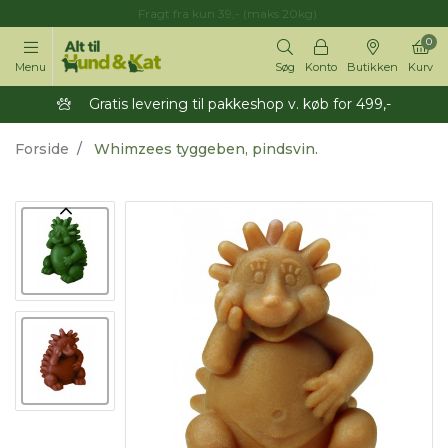
Fragt fra kun 39,- (maks 20kg)
0
Menu
Søg
Konto
Butikken
Kurv
Gratis levering til pakkeshop v. køb for 499,-
Forside
Whimzees tyggeben, pindsvin.