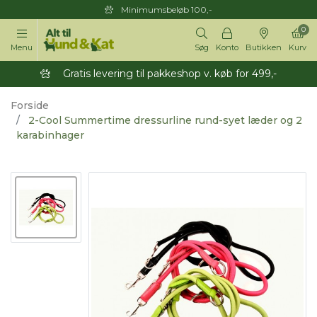
Minimumsbeløb 100,-
0
Menu
Søg
Konto
Butikken
Kurv
Gratis levering til pakkeshop v. køb for 499,-
Forside
2-Cool Summertime dressurline rund-syet læder og 2
karabinhager