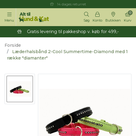
14 dages returret
0
Menu
Søg
Konto
Butikken
Kurv
Gratis levering til pakkeshop v. køb for 499,-
Forside
Læderhalsbånd 2-Cool Summertime-Diamond med 1
række "diamanter"