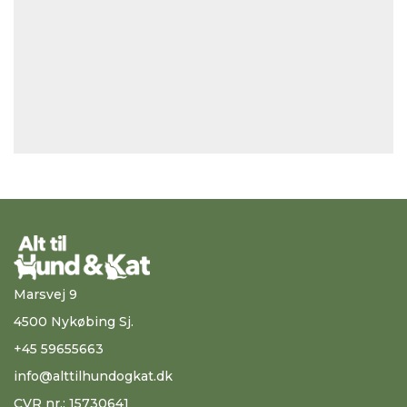
Marsvej 9
4500 Nykøbing Sj.
+45 59655663
info@alttilhundogkat.dk
CVR nr.: 15730641