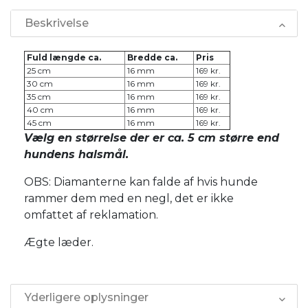
Beskrivelse
Fuld længde ca.
Bredde ca.
Pris
25 cm
16 mm
169 kr.
30 cm
16 mm
169 kr.
35 cm
16 mm
169 kr.
40 cm
16 mm
169 kr.
45 cm
16 mm
169 kr.
Vælg en størrelse der er ca. 5 cm større end
hundens halsmål.
OBS: Diamanterne kan falde af hvis hunde
rammer dem med en negl, det er ikke
omfattet af reklamation.
Ægte læder.
Yderligere oplysninger