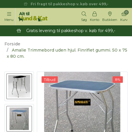
Fri fragt til pakkeshop v. køb over 499,-
0
Menu
Søg
Konto
Butikken
Kurv
Gratis levering til pakkeshop v. køb for 499,-
Forside
Amalie Trimmebord uden hjul. Finriflet gummi. 50 x 75
x 80 cm.
Tilbud
8%