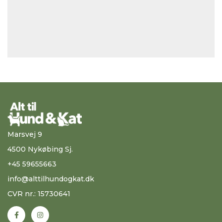
Marsvej 9
4500 Nykøbing Sj.
+45 59655663
info@alttilhundogkat.dk
CVR nr.: 15730641