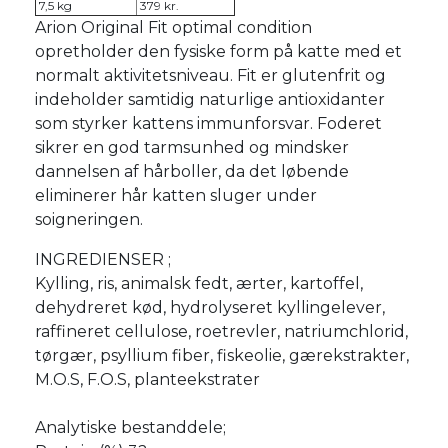
7,5 kg
379 kr.
Arion Original Fit optimal condition
opretholder den fysiske form på katte med et
normalt aktivitetsniveau. Fit er glutenfrit og
indeholder samtidig naturlige antioxidanter
som styrker kattens immunforsvar. Foderet
sikrer en god tarmsunhed og mindsker
dannelsen af hårboller, da det løbende
eliminerer hår katten sluger under
soigneringen.
INGREDIENSER ;
Kylling, ris, animalsk fedt, ærter, kartoffel,
dehydreret kød, hydrolyseret kyllingelever,
raffineret cellulose, roetrevler, natriumchlorid,
tørgær, psyllium fiber, fiskeolie, gærekstrakter,
M.O.S, F.O.S, planteekstrater
Analytiske bestanddele;