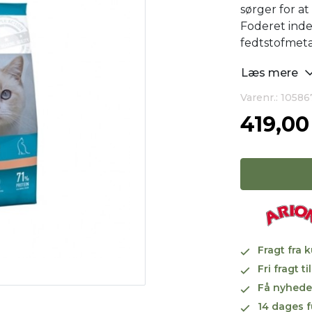
sørger for a
Foderet inde
fedtstofmet
Læs mere
Varenr.: 10586
419,0
Fragt fra 
Fri fragt 
Få nyhede
14 dages f