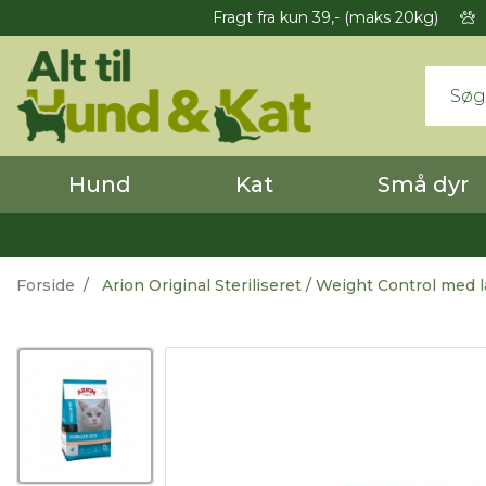
Fragt fra kun 39,- (maks 20kg)
Hund
Kat
Små dyr
Forside
Arion Original Steriliseret / Weight Control med l