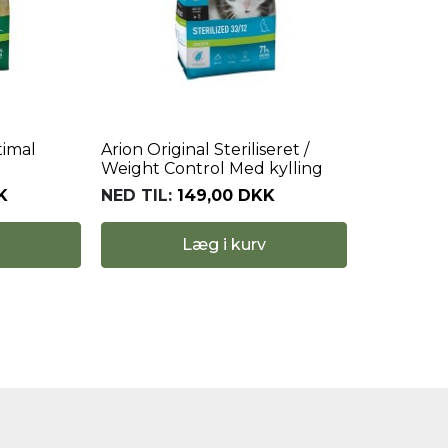
timal
Arion Original Steriliseret /
Weight Control Med kylling
K
NED TIL:
149,00 DKK
Læg i kurv