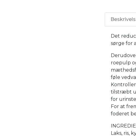
Beskrivel
Det reduce
sørge for 
Derudover 
roepulp o
mæthedsfo
føle vedva
Kontrolle
tilstræbt 
for urinst
For at fre
foderet b
INGREDIE
Laks, ris, 