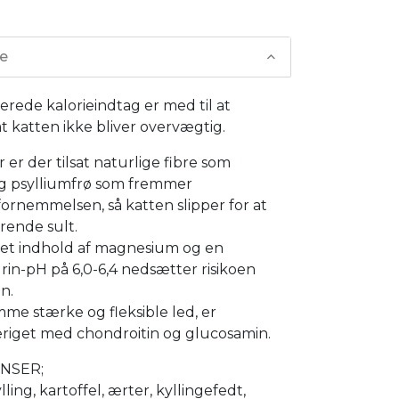
se
rede kalorieindtag er med til at
at katten ikke bliver overvægtig.
er der tilsat naturlige fibre som
g psylliumfrø som fremmer
rnemmelsen, så katten slipper for at
rende sult.
ret indhold af magnesium og en
urin-pH på 6,0-6,4 nedsætter risikoen
en.
mme stærke og fleksible led, er
eriget med chondroitin og glucosamin.
NSER;
kylling, kartoffel, ærter, kyllingefedt,