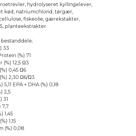
, roetrevler, hydrolyseret kyllingelever,
t kød, natriumchlorid, tørgær,
cellulose, fiskeolie, gærekstakter,
.S, planteekstrakter.
e bestanddele;
) 33
rotein (%) 71
r (%) 12,5 Ω3
 (%) 0,45 Ω6
 (%) 2,30 Ω6/Ω3
) 5,11 EPA + DHA (%) 0,18
) 2,5
) 31
 7,7
) 1,45
%) 1,15
 (%) 0,08