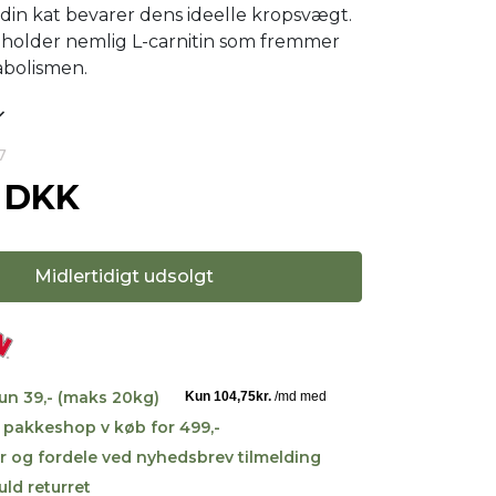
t din kat bevarer dens ideelle kropsvægt.
holder nemlig L-carnitin som fremmer
abolismen.
7
0 DKK
Midlertidigt udsolgt
kun 39,- (maks 20kg)
til pakkeshop v køb for 499,-
r og fordele ved nyhedsbrev tilmelding
uld returret