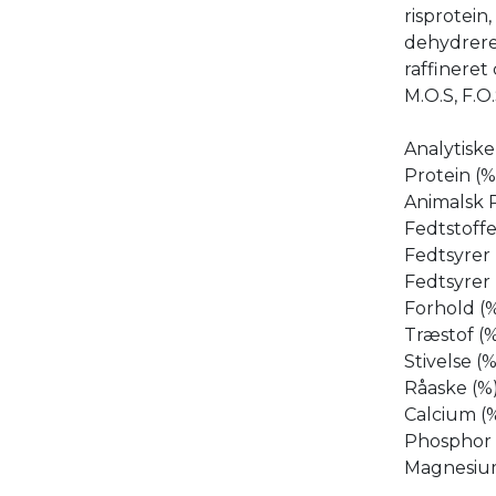
risprotein
dehydrere
raffineret 
M.O.S, F.O
Analytisk
Protein (%
Animalsk P
Fedtstoffe
Fedtsyrer
Fedtsyrer
Forhold (%
Træstof (%
Stivelse (%
Råaske (%)
Calcium (%
Phosphor (
Magnesium