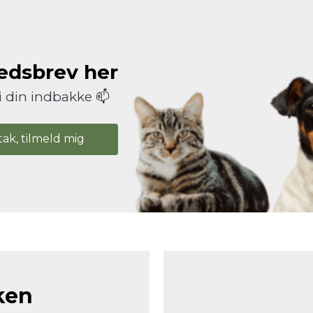
hedsbrev her
i din indbakke 📫
tak, tilmeld mig
ken