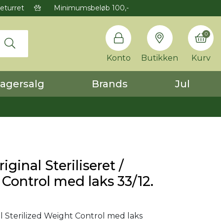
eturret
Minimumsbeløb 100,-
0
Konto
Butikken
Kurv
agersalg
Brands
Jul
iginal Steriliseret /
Control med laks 33/12.
al Sterilized Weight Control med laks