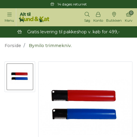
14 dages returret
0
Menu
Søg
Konto
Butikken
Kurv
Gratis levering til pakkeshop v. køb for 499,-
Forside
Bymilo trimmekniv.