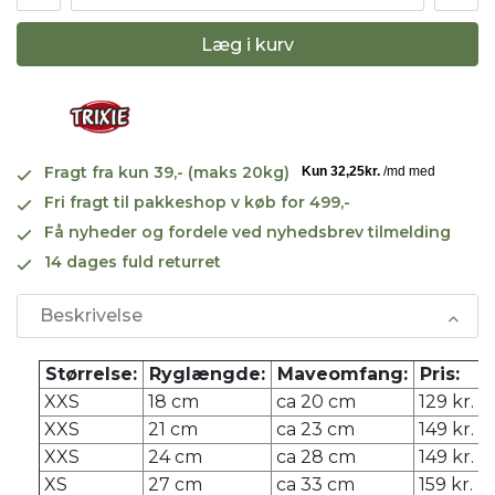
Læg i kurv
Fragt fra kun 39,- (maks 20kg)
Fri fragt til pakkeshop v køb for 499,-
Få nyheder og fordele ved nyhedsbrev tilmelding
14 dages fuld returret
Beskrivelse
Størrelse:
Ryglængde:
Maveomfang:
Pris:
XXS
18 cm
ca 20 cm
129 kr.
XXS
21 cm
ca 23 cm
149 kr.
XXS
24 cm
ca 28 cm
149 kr.
XS
27 cm
ca 33 cm
159 kr.