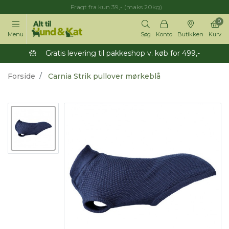
Fragt fra kun 39,- (maks 20kg)
0
Menu
Søg
Konto
Butikken
Kurv
Gratis levering til pakkeshop v. køb for 499,-
Forside
Carnia Strik pullover mørkeblå