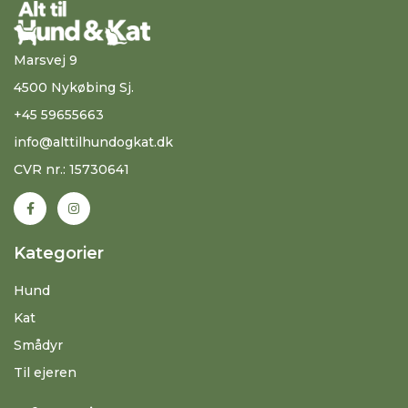
Marsvej 9
4500 Nykøbing Sj.
+45 59655663
info@alttilhundogkat.dk
CVR nr.: 15730641
Kategorier
Hund
Kat
Smådyr
Til ejeren