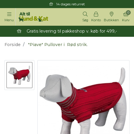
14 dages returret
0
Menu
Søg
Konto
Butikken
Kurv
Gratis levering til pakkeshop v. køb for 499,-
Forside
"Piave" Pullover i Rød strik.