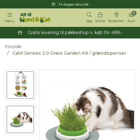
14 dages returret
0
Menu
Søg
Konto
Butikken
Kurv
Gratis levering til pakkeshop v. køb for 499,-
Forside
Catit Senses 2.0 Grass Garden Kit / græsdispenser