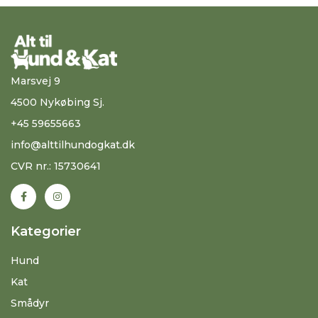
Marsvej 9
4500 Nykøbing Sj.
+45 59655663
info@alttilhundogkat.dk
CVR nr.: 15730641
Kategorier
Hund
Kat
Smådyr