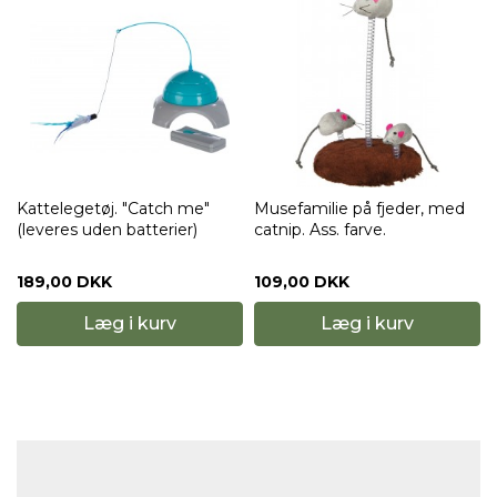
Kattelegetøj. "Catch me"
Musefamilie på fjeder, med
Cr
(leveres uden batterier)
catnip. Ass. farve.
pl
189,00 DKK
109,00 DKK
8
Læg i kurv
Læg i kurv