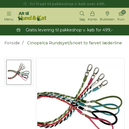
Fri fragt til pakkeshop v. køb over 499,-
0
Menu
Søg
Konto
Butikken
Kurv
Gratis levering til pakkeshop v. køb for 499,-
Forside
Cinopelca Rundsyet/snoet to farvet læderline