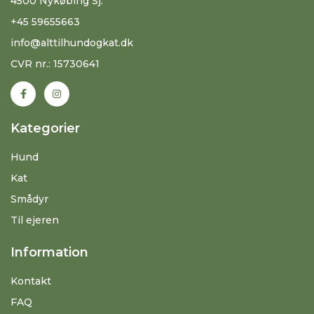
4500 Nykøbing Sj.
+45 59655663
info@alttilhundogkat.dk
CVR nr.: 15730641
Kategorier
Hund
Kat
Smådyr
Til ejeren
Information
Kontakt
FAQ