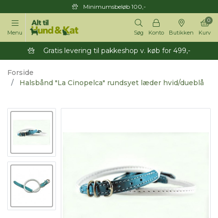
Minimumsbeløb 100,-
0
Menu
Søg
Konto
Butikken
Kurv
Gratis levering til pakkeshop v. køb for 499,-
Forside
Halsbånd "La Cinopelca" rundsyet læder hvid/dueblå