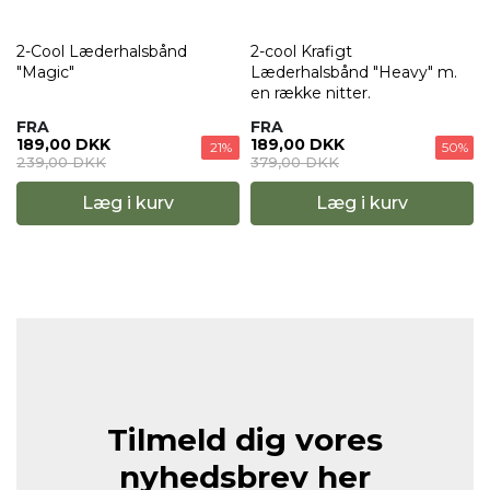
"
2-Cool Læderhalsbånd
2-cool Krafigt
"Magic"
Læderhalsbånd "Heavy" m.
en række nitter.
FRA
FRA
189,00 DKK
189,00 DKK
21%
50%
239,00 DKK
379,00 DKK
Læg i kurv
Læg i kurv
Tilmeld dig vores
nyhedsbrev her