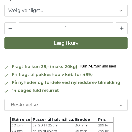
Læg i kurv
Fragt fra kun 39,- (maks 20kg)
Fri fragt til pakkeshop v køb for 499,-
Få nyheder og fordele ved nyhedsbrev tilmelding
14 dages fuld returret
Beskrivelse
Størrelse
Passer til halsmål ca.
Bredde
Pris
30 cm
ca. 20 til 25 cm
30 mm
299 kr.
70 cm
ca. 55 til 65 cm
35 mm
299 kr.