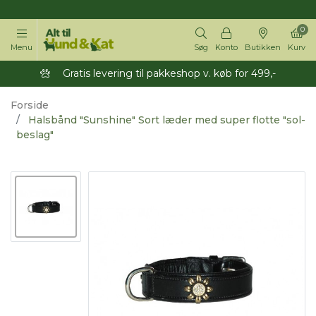
14 dages returret
0
Menu
Søg
Konto
Butikken
Kurv
Gratis levering til pakkeshop v. køb for 499,-
Forside
Halsbånd "Sunshine" Sort læder med super flotte "sol-
beslag"