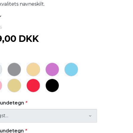
valitets navneskilt.
6
9,00 DKK
 hundetegn
*
 hundetegn
*