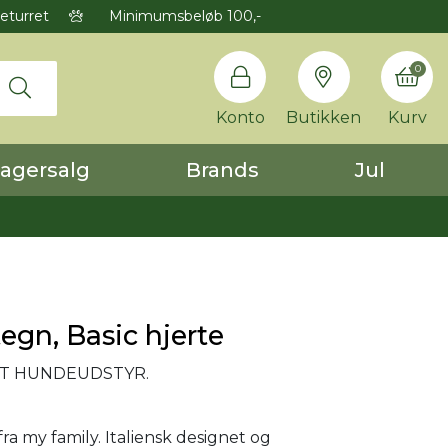
eturret
Minimumsbeløb 100,-
0
Konto
Butikken
Kurv
agersalg
Brands
Jul
gn, Basic hjerte
GT HUNDEUDSTYR.
a my family. Italiensk designet og