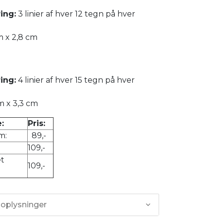
ing:
3 linier af hver 12 tegn på hver
m x 2,8 cm
ing:
4 linier af hver 15 tegn på hver
m x 3,3 cm
:
Pris:
m:
89,-
109,-
t
109,-
 oplysninger