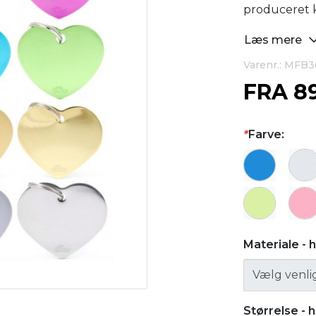
produceret k
Læs mere
Varenr.: MFB3
FRA
8
*
Farve:
Materiale -
Størrelse -