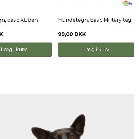
, basic XL ben
Hundetegn, Basic Military tag
KK
99,00 DKK
Læg i kurv
Læg i kurv