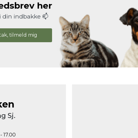
hedsbrev her
i din indbakke 📫
tak, tilmeld mig
ken
g Sj.
- 17.00