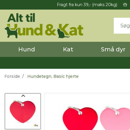
Fragt fra kun 39,- (maks 20kg)
Hund
Kat
Små dyr
Forside
Hundetegn, Basic hjerte