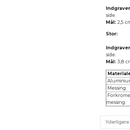
Indgraver
side.
Mål:
2,5 c
Stor:
Indgraver
side.
Mål:
3,8 c
Materiale
Aluminiu
Messing:
Forkrome
messing:
Yderligere