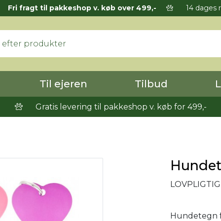
Fri fragt til pakkeshop v. køb over 499,-
14 dages r
Til ejeren
Tilbud
L
Gratis levering til pakkeshop v. køb for 499,-
Hundete
LOVPLIGTI
Hundetegn fr