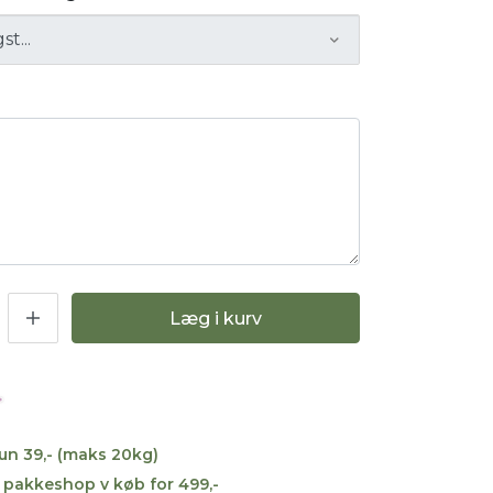
g
Læg i kurv
kun 39,- (maks 20kg)
til pakkeshop v køb for 499,-