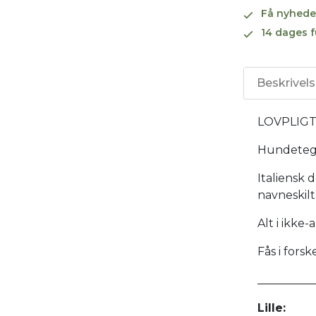
Få nyhede
14 dages f
Beskrivel
LOVPLIG
Hundetegn
Italiensk 
navneskilt
Alt i ikke
Fås i forsk
__________
Lille: