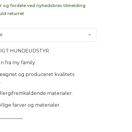
r og fordele ved nyhedsbrev tilmelding
uld returret
se
TIGT HUNDEUDSTYR.
 fra my family.
designet og produceret kvalitets
.
-allergifremkaldende materialer.
ellige farver og materialer.
__________