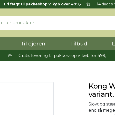
Fri fragt til pakkeshop v. køb over 499,-
14 dages r
Til ejeren
Tilbud
L
Gratis levering til pakkeshop v. køb for 499,-
Kong Wu
variant.
Sjovt og stær
end så meget