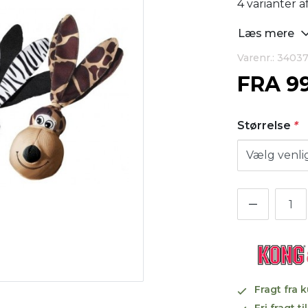
4 varianter af
Læs mere
Varenr.: 3403
FRA
9
Størrelse
*
Fragt fra 
Fri fragt 