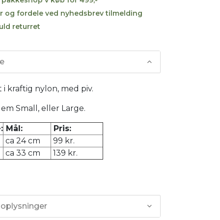
r og fordele ved nyhedsbrev tilmelding
uld returret
se
 i kraftig nylon, med piv.
em Small, eller Large.
:
Mål:
Pris:
ca 24 cm
99 kr.
ca 33 cm
139 kr.
 oplysninger