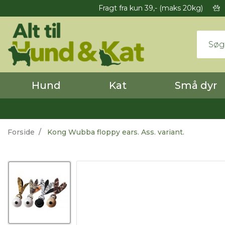
Fragt fra kun 39,- (maks 20kg)
Hund
Kat
Små dyr
Forside
Kong Wubba floppy ears. Ass. variant.