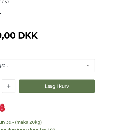
 dyr.
7
9,00 DKK
Læg i kurv
kun 39,- (maks 20kg)
til pakkeshop v køb for 499,-