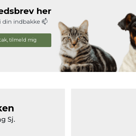
hedsbrev her
i din indbakke 📫
tak, tilmeld mig
ken
g Sj.