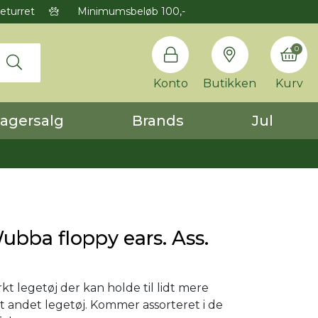
eturret
Minimumsbeløb 100,-
0
Konto
Butikken
Kurv
agersalg
Brands
Jul
bba floppy ears. Ass.
kt legetøj der kan holde til lidt mere
 andet legetøj. Kommer assorteret i de