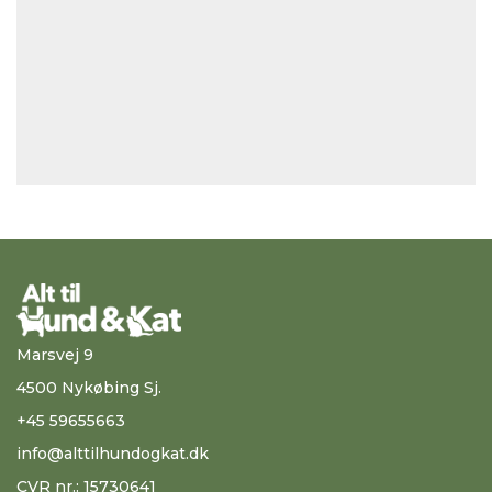
Marsvej 9
4500 Nykøbing Sj.
+45 59655663
info@alttilhundogkat.dk
CVR nr.: 15730641