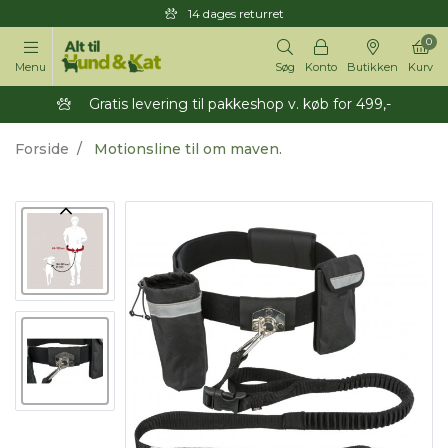
14 dages returret
0
Menu
Søg
Konto
Butikken
Kurv
Gratis levering til pakkeshop v. køb for 499,-
Forside
Motionsline til om maven.