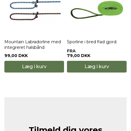
Mountain Labradorline med
Sporline i bred flad gjord.
integreret halsbånd
FRA
99,00 DKK
79,00 DKK
Læg i kurv
Læg i kurv
Tilmeld dig vores