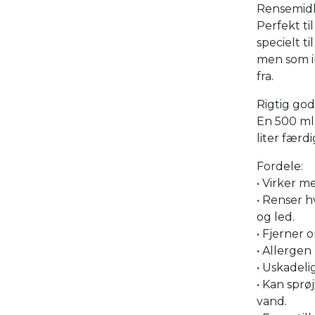
Rensemidle
Perfekt ti
specielt ti
men som i
fra.
Rigtig god
En 500 ml.
liter færd
Fordele:
• Virker 
• Renser h
og led.
• Fjerner 
• Allergen
• Uskadeli
• Kan sprø
vand.