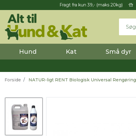
Fragt fra kun 39,- (maks 20kg)
Hund
Kat
Små dyr
Forside
NATUR-ligt RENT Biologisk Universal Rengøring