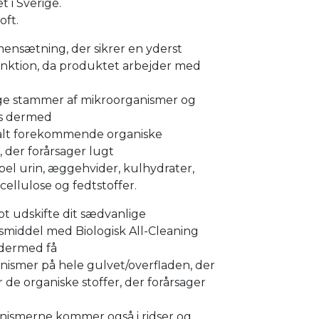
et i Sverige.
oft.
ensætning, der sikrer en yderst
unktion, da produktet arbejder med
lige stammer af mikroorganismer og
s dermed
alt forekommende organiske
, der forårsager lugt
el urin, æggehvider, kulhydrater,
 cellulose og fedtstoffer.
ot udskifte dit sædvanlige
smiddel med Biologisk All-Cleaning
dermed få
nismer på hele gulvet/overfladen, der
de organiske stoffer, der forårsager
nismerne kommer også i ridser og