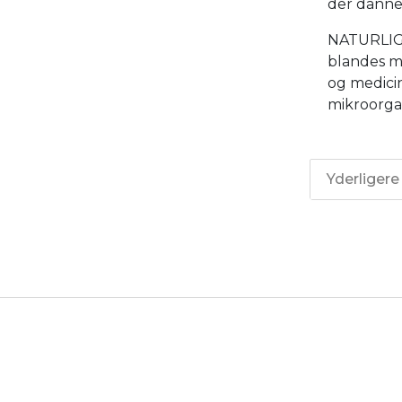
der danne
NATURLIGT
blandes m
og medici
mikroorga
Yderligere