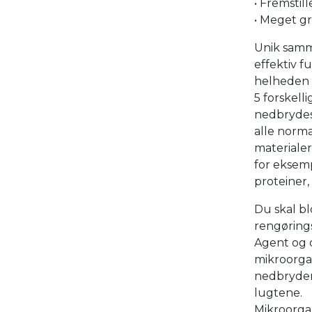
• Fremstill
• Meget gr
Unik samm
effektiv f
helheden
5 forskel
nedbryde
alle norm
materialer
for eksemp
proteiner,
Du skal bl
rengøring
Agent og 
mikroorga
nedbryder 
lugtene.
Mikroorga