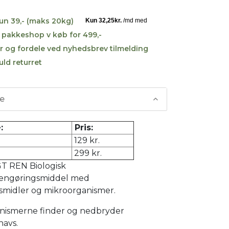
kun 39,- (maks 20kg)
til pakkeshop v køb for 499,-
r og fordele ved nyhedsbrev tilmelding
uld returret
se
:
Pris:
129 kr.
299 kr.
 REN Biologisk
rengøringsmiddel med
smidler og mikroorganismer.
nismerne finder og nedbryder
navs.