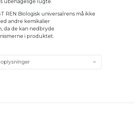
s ubehagelige lugte.
 REN Biologisk universalrens må ikke
ed andre kemikalier
n, da de kan nedbryde
nismerne i produktet.
 oplysninger