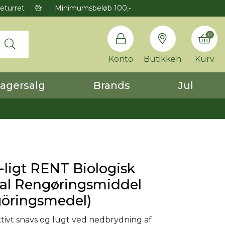
eturret
Minimumsbeløb 100,-
0
Konto
Butikken
Kurv
agersalg
Brands
Jul
ligt RENT Biologisk
sal Rengøringsmiddel
göringsmedel)
ktivt snavs og lugt ved nedbrydning af