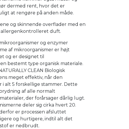
gør dermed rent, hvor det er
ligt at rengøre på anden måde.
 rene og skinnende overflader med en
allergenkontrolleret duft.
 mikroorganismer og enzymer
me af mikroorganismer er højt
et og er designet til
en bestemt type organisk materiale.
 NATURALLY CLEAN Biologisk
ens meget effektiv, når den
 i alt 5 forskellige stammer. Dette
brydning af alle normalt
materialer, der forårsager dårlig lugt.
ismerne deler sig cirka hvert 20.
derfor er processen afsluttet
gere og hurtigere, indtil alt det
stof er nedbrudt.