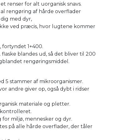
t renser for alt uorganisk snavs.
l al rengøring af hårde overflader
l dig med dyr,
kke ved præcis, hvor lugtene kommer
, fortyndet 1+400.
 flaske blandes ud, så det bliver til 200
igblandet rengøringsmiddel.
med 5 stammer af mikroorganismer.
vor andre giver op, også dybt i ridser
organisk materiale og pletter.
 kontrolleret.
g for miljø, mennesker og dyr.
jtes på alle hårde overflader, der tåler