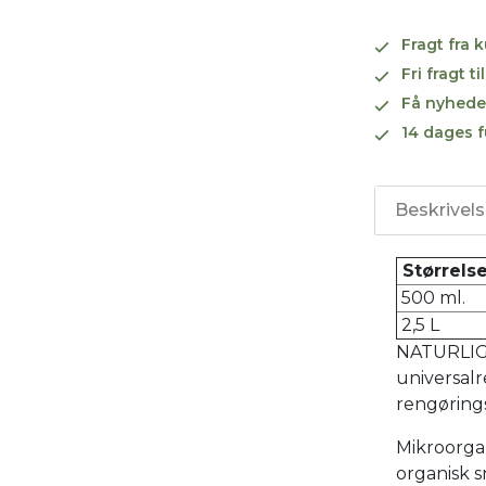
Fragt fra 
Fri fragt 
Få nyhede
14 dages f
Beskrivel
Størrelse
500 ml.
2,5 L
NATURLIGT
universal
rengøring
Mikroorga
organisk s