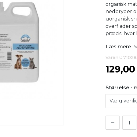
organisk mat
nedbryder or
uorganisk sna
overflader s
præcis, hvor
Læs mere
Varenr.: 7102
129,0
Størrelse - 