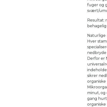
fuger og 
svært/umu
Resultat:
behagelig 
Naturlige
Hver stam
specialiser
nedbryde 
Derfor er
universalr
indeholder
sikrer ned
organiske 
Mikroorgan
minut, og 
gang hurti
organiske 