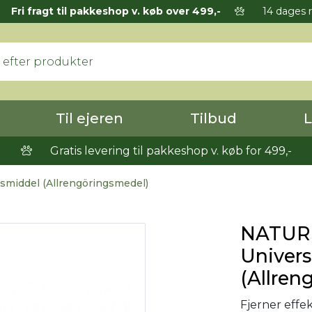
Fri fragt til pakkeshop v. køb over 499,-
14 dages r
Til ejeren
Tilbud
L
Gratis levering til pakkeshop v. køb for 499,-
smiddel (Allrengöringsmedel)
NATUR-
Univer
(Allren
Fjerner effe