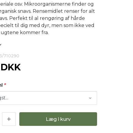
eriale osv. Mikroorganismerne finder og
ganisk snavs. Rensemidlet renser for alt
vs. Perfekt til al rengøring af hårde
pecielt til dig med dyr, men som ikke ved
 lugtene kommer fra.
83/710290
0 DKK
ml
*
Læg i kurv