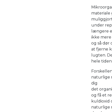
Mikroorga
materiale
muliggjor
under rep
længere er
ikke mere
og så dør 
at fjerne k
lugten. De
hele tiden
Forskellen
naturlige
dig
det organi
og få et r
kuldioxid 
naturlige