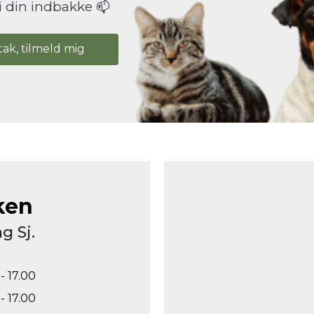
i din indbakke 📫
tak, tilmeld mig
ken
g Sj.
- 17.00
- 17.00