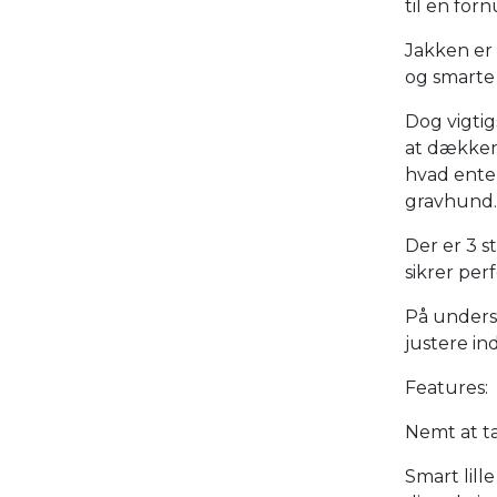
til en fornu
Jakken er 
og smarte
Dog vigtig
at dækken
hvad enten
gravhund.
Der er 3 s
sikrer per
På undersi
justere in
Features:
Nemt at ta
Smart lill