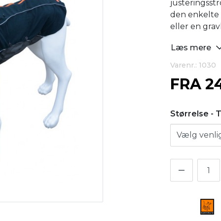
justeringsst
den enkelte
eller en gra
Læs mere
Varenr.: 1030
FRA
2
Størrelse - 