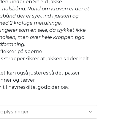
nden under en Shield jakke
 halsbånd. Rund om kraven er der et
lsbånd der er syet ind i jakken og
med 2 kraftige metalringe.
ngerer som en sele, da trykket ikke
 halsen, men over hele kroppen pga.
dformning.
eflekser på siderne
gs stropper sikrer at jakken sidder helt
t kan også justeres så det passer
hanner og tæver
til navneskilte, godbider osv.
 oplysninger