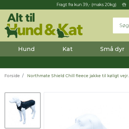
Fragt fra kun 39,- (maks 20kg)
Hund
Kat
Små dyr
Forside
Northmate Shield Chill fleece jakke til køligt vejr.