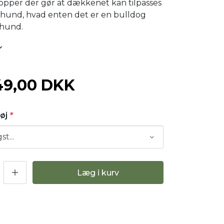
ropper der gør at dækkenet kan tilpasses
 hund, hvad enten det er en bulldog
vhund.
49,00 DKK
Tøj
*
Læg i kurv