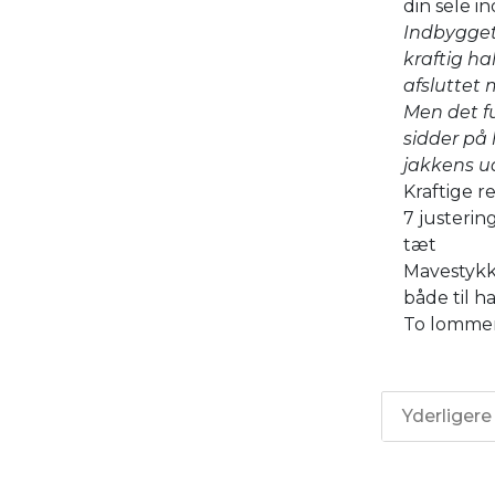
din sele i
Indbygget
kraftig ha
afsluttet 
Men det fu
sidder på
jakkens u
Kraftige r
7 justerin
tæt
Mavestykke
både til 
To lommer 
Yderligere