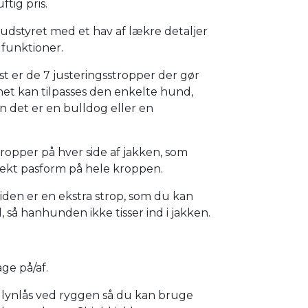
ftig pris.
udstyret med et hav af lækre detaljer
 funktioner.
st er de 7 justeringsstropper der gør
et kan tilpasses den enkelte hund,
 det er en bulldog eller en
tropper på hver side af jakken, som
fekt pasform på hele kroppen.
den er en ekstra strop, som du kan
d, så hanhunden ikke tisser ind i jakken.
ge på/af.
e lynlås ved ryggen så du kan bruge