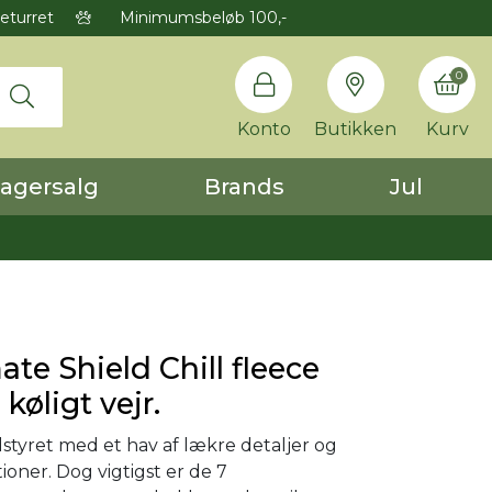
eturret
Minimumsbeløb 100,-
0
Konto
Butikken
Kurv
agersalg
Brands
Jul
te Shield Chill fleece
 køligt vejr.
styret med et hav af lækre detaljer og
ioner. Dog vigtigst er de 7