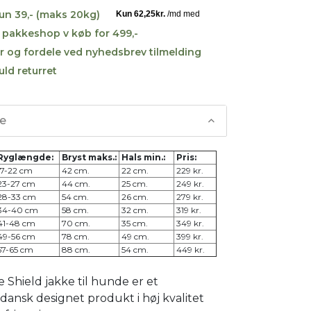
kun 39,- (maks 20kg)
til pakkeshop v køb for 499,-
r og fordele ved nyhedsbrev tilmelding
uld returret
se
Ryglængde:
Bryst maks.:
Hals min.:
Pris:
7-22 cm
42 cm.
22 cm.
229 kr.
23-27 cm
44 cm.
25 cm.
249 kr.
28-33 cm
54 cm.
26 cm.
279 kr.
34-40 cm
58 cm.
32 cm.
319 kr.
41-48 cm
70 cm.
35 cm.
349 kr.
49-56 cm
78 cm.
49 cm.
399 kr.
7-65 cm
88 cm.
54 cm.
449 kr.
Shield jakke til hunde er et
 dansk designet produkt i høj kvalitet