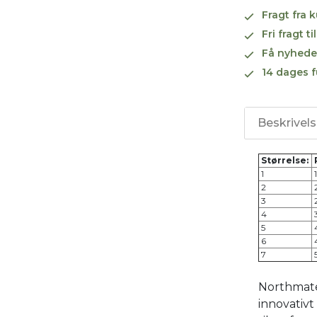
Fragt fra 
Fri fragt 
Få nyhede
14 dages f
Beskrivel
Størrelse:
1
1
2
3
4
5
6
7
5
Northmate 
innovativt