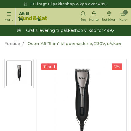
Fri fragt til pakkeshop v. køb over 499,-
0
Menu
Søg
Konto
Butikken
Kurv
Gratis levering til pakkeshop v. køb for 499,-
Forside
Oster A6 "Slim" klippemaskine, 230V, u/skær
Tilbud
12%