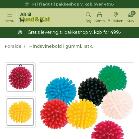
Fri fragt til pakkeshop v. køb over 499,-
0
Menu
Søg
Konto
Butikken
Kurv
Gratis levering til pakkeshop v. køb for 499,-
Forside
Pindsvinebold i gummi. 1stk.