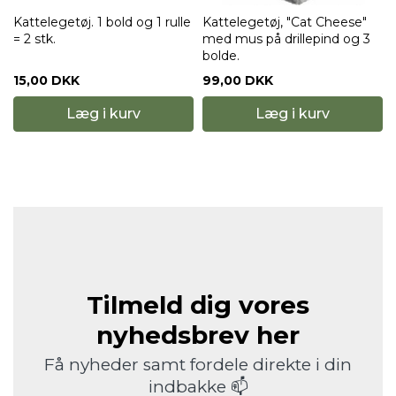
Kattelegetøj. 1 bold og 1 rulle
Kattelegetøj, "Cat Cheese"
= 2 stk.
med mus på drillepind og 3
bolde.
15,00 DKK
99,00 DKK
Læg i kurv
Læg i kurv
Tilmeld dig vores
nyhedsbrev her
Få nyheder samt fordele direkte i din
indbakke 📫