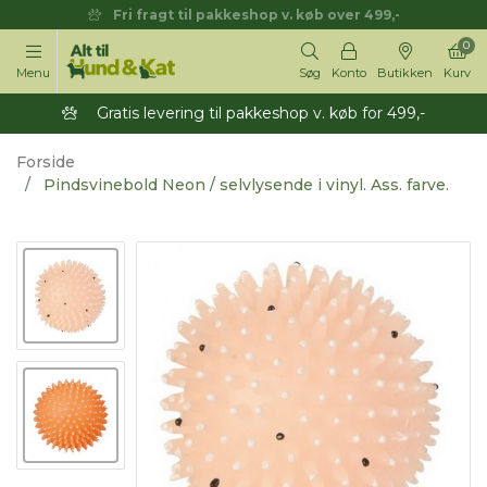
Fri fragt til pakkeshop v. køb over 499,-
0
Menu
Søg
Konto
Butikken
Kurv
Gratis levering til pakkeshop v. køb for 499,-
Forside
Pindsvinebold Neon / selvlysende i vinyl. Ass. farve.