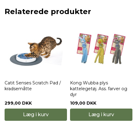
Relaterede produkter
Catit Senses Scratch Pad /
Kong Wubba plys
kradsemåtte
kattelegetøj. Ass. farver og
dyr
299,00 DKK
109,00 DKK
Læg i kurv
Læg i kurv