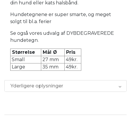
din hund eller kats halsbånd.
Hundetegnene er super smarte, og meget
solgt til bl.a. ferier
Se også vores udvalg af DYBDEGRAVEREDE
hundetegn.
Størrelse
Mål Ø
Pris
Small
27 mm
49kr.
Large
35 mm
49kr.
Yderligere oplysninger