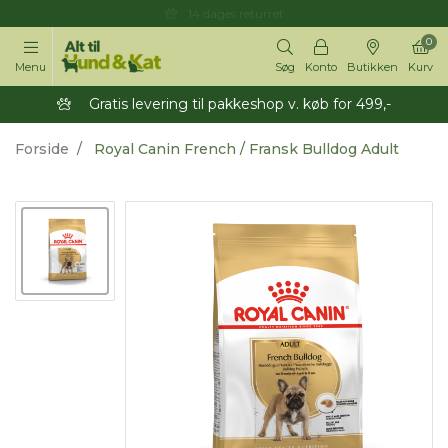
14 dages returret
0
Menu
Søg
Konto
Butikken
Kurv
Gratis levering til pakkeshop v. køb for 499,-
Forside
Royal Canin French / Fransk Bulldog Adult