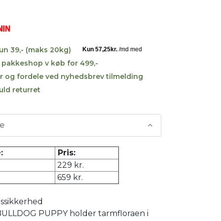
kun 39,- (maks 20kg)
til pakkeshop v køb for 499,-
r og fordele ved nyhedsbrev tilmelding
uld returret
se
:
Pris:
229 kr.
659 kr.
essikkerhed
ULLDOG PUPPY holder tarmfloraen i