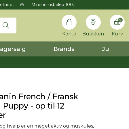
eturret
Minimumsbeløb 100,-
0
Konto
Butikken
Kurv
agersalg
Brands
Jul
anin French / Fransk
 Puppy - op til 12
er
og hvalp er en meget aktiv og muskuløs,