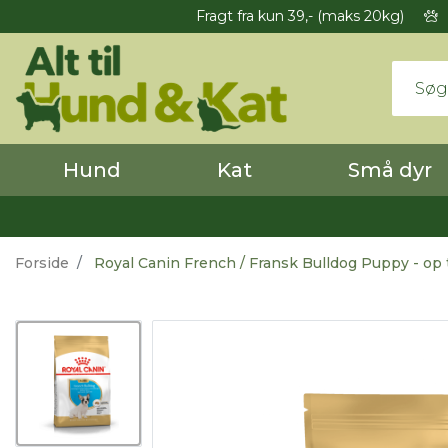
Fragt fra kun 39,- (maks 20kg)
Hund
Kat
Små dyr
Forside
Royal Canin French / Fransk Bulldog Puppy - op 