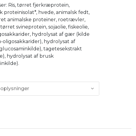
er: Ris, tørret fjerkræprotein,
k proteinisolat*, hvede, animalsk fedt,
et animalske proteiner, roetrævler,
tørret svineprotein, sojaolie, fiskeolie,
gosakkarider, hydrolysat af gær (kilde
oligosakkarider), hydrolysat af
glucosaminkilde), tagetesekstrakt
de), hydrolysat af brusk
inkilde).
 oplysninger