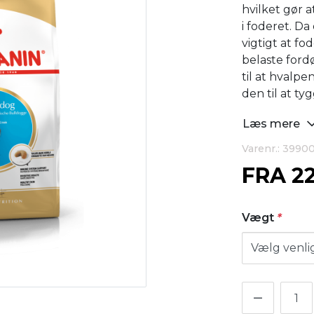
hvilket gør 
i foderet. D
vigtigt at fo
belaste ford
til at hvalp
den til at ty
Læs mere
Varenr.: 3990
FRA
2
Vægt
*