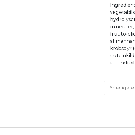
Ingrediens
vegetabils
hydrolyser
mineraler, 
frugto-oli
af mannan-
krebsdyr (
(luteinkil
(chondroit
Yderligere