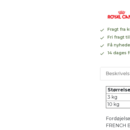
Fragt fra 
Fri fragt 
Få nyhede
14 dages f
Beskrivel
Størrelse
3 kg
10 kg
Fordøjels
FRENCH B