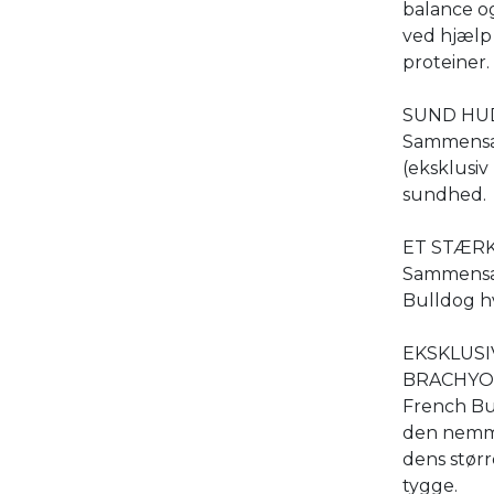
balance og
ved hjælp 
proteiner.
SUND HU
Sammensat 
(eksklusi
sundhed.
ET STÆR
Sammensat 
Bulldog h
EKSKLUSI
BRACHYO
French Bu
den nemme
dens størr
tygge.