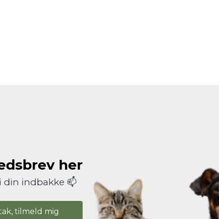
hedsbrev her
i din indbakke 📫
tak, tilmeld mig