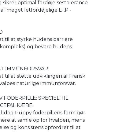
 sikrer optimal fordøjelsestolerance
af meget letfordøjelige L.I.P.-
D
til at styrke hudens barriere
v kompleks) og bevare hudens
KT IMMUNFORSVAR
til at støtte udviklingen af Fransk
valpes naturlige immunforsvar.
V FODERPILLE: SPECIEL TIL
CEFAL KÆBE
lldog Puppy foderpillens form gør
re at samle op for hvalpen, mens
else og konsistens opfordrer til at