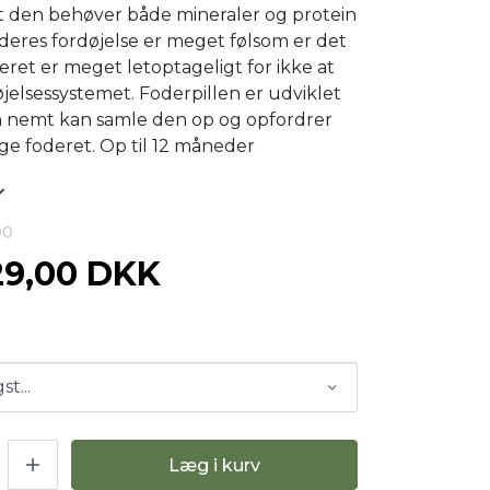
at den behøver både mineraler og protein
a deres fordøjelse er meget følsom er det
deret er meget letoptageligt for ikke at
øjelsessystemet. Foderpillen er udviklet
en nemt kan samle den op og opfordrer
gge foderet.
Op til 12 måneder
00
29,00 DKK
Læg i kurv