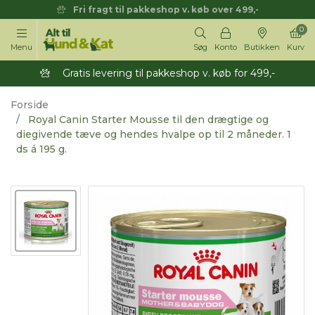
Fri fragt til pakkeshop v. køb over 499,-
0
Menu
Søg
Konto
Butikken
Kurv
Gratis levering til pakkeshop v. køb for 499,-
Forside
Royal Canin Starter Mousse til den drægtige og
diegivende tæve og hendes hvalpe op til 2 måneder. 1
ds á 195 g.