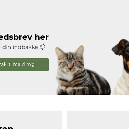
hedsbrev her
i din indbakke 📫
tak, tilmeld mig