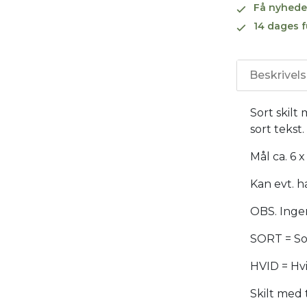
Få nyhede
14 dages f
Beskrivel
Sort skilt
sort tekst.
Mål ca. 6 
Kan evt. 
OBS. Ingen 
SORT = Sor
HVID = Hvi
Skilt med