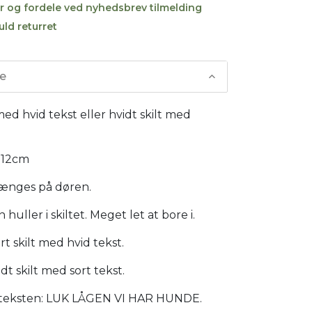
r og fordele ved nyhedsbrev tilmelding
uld returret
se
 med hvid tekst eller hvidt skilt med
x 12cm
hænges på døren.
huller i skiltet. Meget let at bore i.
t skilt med hvid tekst.
dt skilt med sort tekst.
 teksten: LUK LÅGEN VI HAR HUNDE.