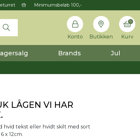
eturret
Minimumsbeløb 100,-
0
Konto
Butikken
Kurv
agersalg
Brands
Jul
LUK LÅGEN VI HAR
.
d hvid tekst eller hvidt skilt med sort
 6 x 12cm.