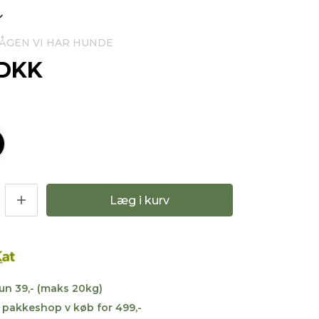
 LÅGEN VI HAR HUNDE
 DKK
Læg i kurv
kun 39,- (maks 20kg)
til pakkeshop v køb for 499,-