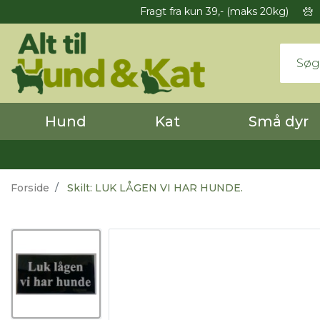
Fragt fra kun 39,- (maks 20kg)
Hund
Kat
Små dyr
Forside
Skilt: LUK LÅGEN VI HAR HUNDE.