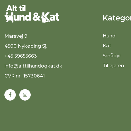
Kategor
Hund
Marsvej 9
Kat
4500 Nykøbing Sj.
Smådyr
+45 59655663
Til ejeren
info@alttilhundogkat.dk
CVR nr.: 15730641