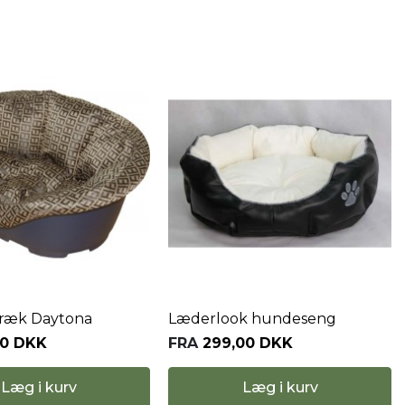
ræk Daytona
Læderlook hundeseng
00 DKK
FRA
299,00 DKK
Læg i kurv
Læg i kurv