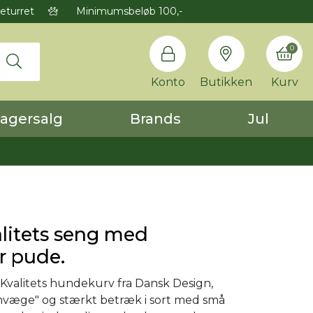
eturret
Minimumsbeløb 100,-
0
Konto
Butikken
Kurv
agersalg
Brands
Jul
alitets seng med
r pude.
valitets hundekurv fra Dansk Design,
mvæge" og stærkt betræk i sort med små