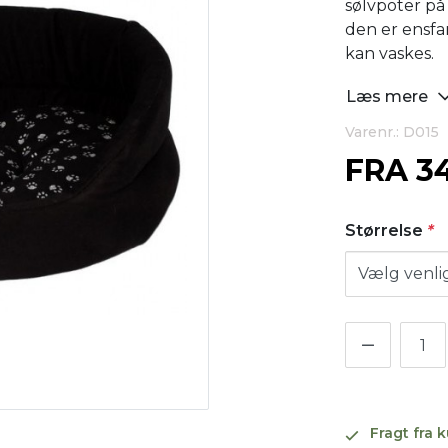
sølvpoter p
den er ensf
kan vaskes.
Læs mere
Varenr.: D015
FRA
3
Størrelse
*
Fragt fra 