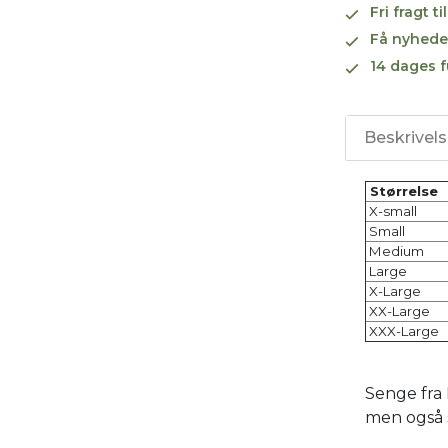
Fri fragt 
Få nyhede
14 dages f
Beskrivel
Større
X-small
Small
Medium
Large
X-Large
XX-Large
XXX-Large
Senge fra 
men også 