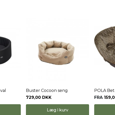
val
Buster Cocoon seng
POLA Bet
729,00 DKK
FRA
159,
Læg i kurv