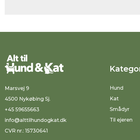
Kategor
Hund
Marsvej 9
Kat
4500 Nykøbing Sj.
Smådyr
+45 59655663
Til ejeren
info@alttilhundogkat.dk
CVR nr.: 15730641