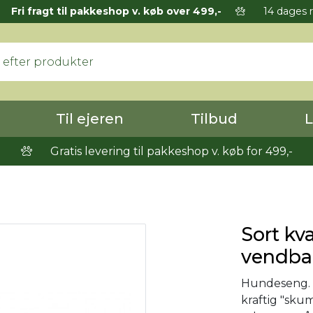
Fri fragt til pakkeshop v. køb over 499,-
14 dages r
Til ejeren
Tilbud
L
Gratis levering til pakkeshop v. køb for 499,-
Sort kv
vendba
Hundeseng. K
kraftig "sku