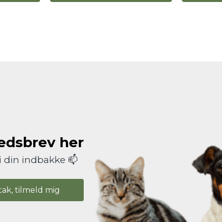
hedsbrev her
i din indbakke 📫
tak, tilmeld mig