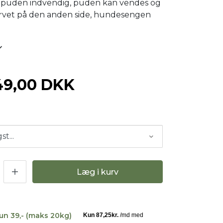
å puden indvendig, puden kan vendes og
arvet på den anden side, hundesengen
49,00 DKK
Læg i kurv
kun 39,- (maks 20kg)