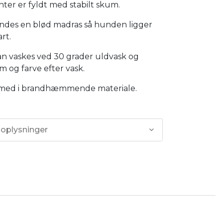
ter er fyldt med stabilt skum.
indes en blød madras så hunden ligger
rt.
n vaskes ved 30 grader uldvask og
m og farve efter vask.
med i brandhæmmende materiale.
 oplysninger