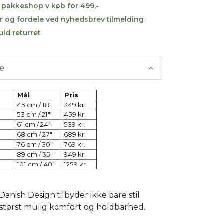
til pakkeshop v køb for 499,-
r og fordele ved nyhedsbrev tilmelding
uld returret
se
lse
Mål
Pris
45 cm / 18"
349 kr.
53 cm / 21"
459 kr.
61 cm / 24"
539 kr.
68 cm / 27"
689 kr.
76 cm / 30"
769 kr.
89 cm / 35"
949 kr.
101 cm / 40"
1259 kr.
Danish Design tilbyder ikke bare stil
størst mulig komfort og holdbarhed.