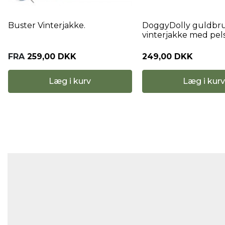
Buster Vinterjakke.
DoggyDolly guldbr
vinterjakke med pels
FRA
259,00 DKK
249,00 DKK
Læg i kurv
Læg i kurv