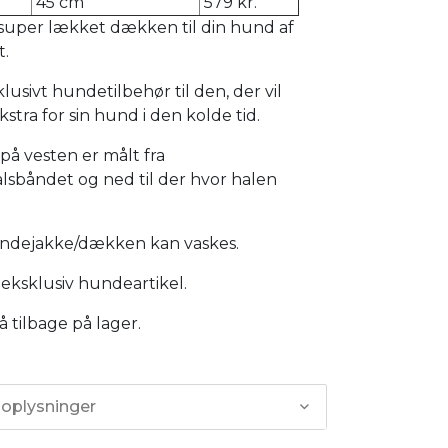
45 cm
579 kr.
et super lækket dækken til din hund af
t.
klusivt hundetilbehør til den, der vil
kstra for sin hund i den kolde tid.
å vesten er målt fra
lsbåndet og ned til der hvor halen
dejakke/dækken kan vaskes.
eksklusiv hundeartikel.
tilbage på lager.
 oplysninger