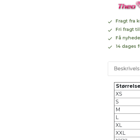
Fragt fra 
Fri fragt 
Få nyhede
14 dages f
Beskrivel
Størrels
XS
S
M
L
XL
XXL