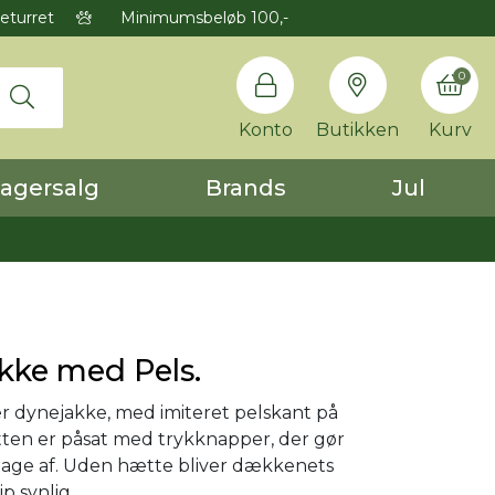
eturret
Minimumsbeløb 100,-
0
Konto
Butikken
Kurv
agersalg
Brands
Jul
kke med Pels.
 dynejakke, med imiteret pelskant på
ten er påsat med trykknapper, der gør
tage af. Uden hætte bliver dækkenets
ip synlig.