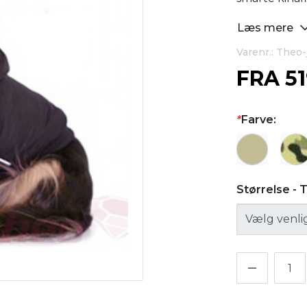
Læs mere
Varenr.: Theo
FRA
5
*
Farve:
Størrelse - 