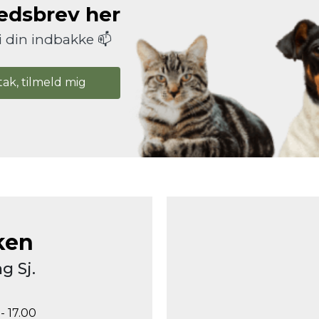
hedsbrev her
i din indbakke 📫
tak, tilmeld mig
ken
g Sj.
- 17.00