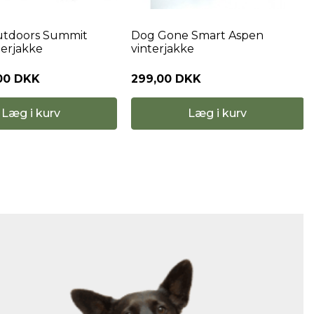
utdoors Summit
Dog Gone Smart Aspen
terjakke
vinterjakke
00 DKK
299,00 DKK
Læg i kurv
Læg i kurv