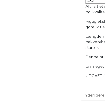
XXXL
Alt i alt 
høj kvalite
Rigtig eks
gøre lidt e
Længden p
nakken/ha
starter.
Denne hun
En meget 
UDGÅET få 
Yderligere