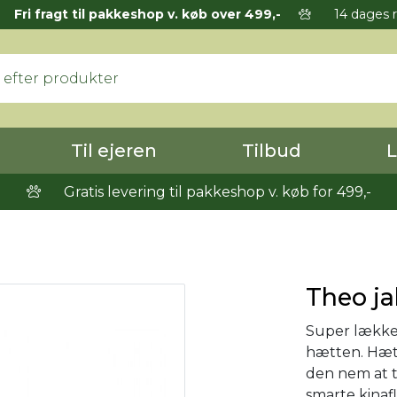
Fri fragt til pakkeshop v. køb over 499,-
14 dages r
Til ejeren
Tilbud
L
Gratis levering til pakkeshop v. køb for 499,-
Theo ja
Super lækker
hætten. Hæt
den nem at 
smarte kinafl