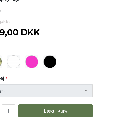
-jakke
19,00 DKK
Tøj
*
Læg i kurv