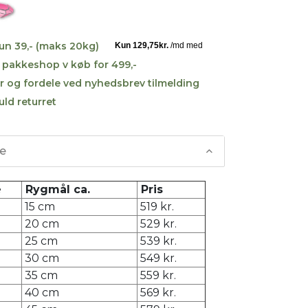
kun 39,- (maks 20kg)
til pakkeshop v køb for 499,-
r og fordele ved nyhedsbrev tilmelding
uld returret
se
e
Rygmål ca.
Pris
15 cm
519 kr.
20 cm
529 kr.
25 cm
539 kr.
30 cm
549 kr.
35 cm
559 kr.
40 cm
569 kr.