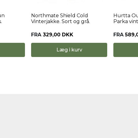
un
Northmate Shield Cold
Hurtta O
.
Vinterjakke. Sort og grå.
Parka vin
FRA
329,00 DKK
FRA
589,
Læg i kurv