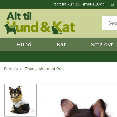
Fragt fra kun 39,- (maks 20kg)
Hund
Kat
Små dyr
Forside
Theo jakke med Pels.