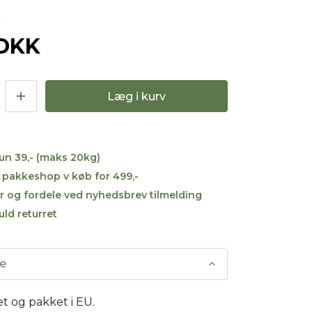
4
 DKK
Læg i kurv
kun 39,- (maks 20kg)
til pakkeshop v køb for 499,-
r og fordele ved nyhedsbrev tilmelding
uld returret
se
t og pakket i EU.