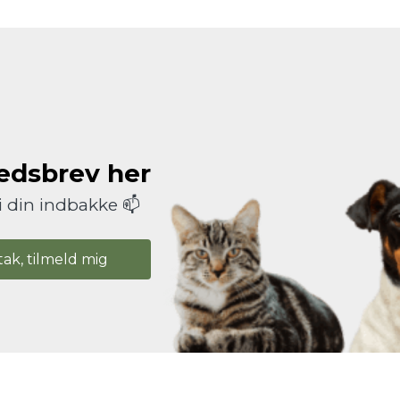
hedsbrev her
i din indbakke 📫
tak, tilmeld mig