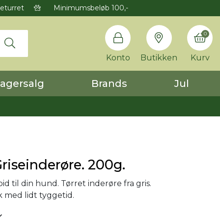
eturret
Minimumsbeløb 100,-
0
Konto
Butikken
Kurv
agersalg
Brands
Jul
Griseinderøre. 200g.
 til din hund. Tørret inderøre fra gris.
 med lidt tyggetid.