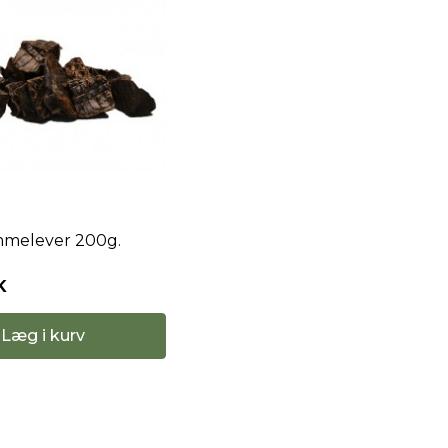
mmelever 200g.
K
Læg i kurv