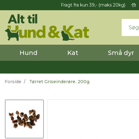
Fragt fra kun 39,- (maks 20kg)
Hund
Kat
Små dyr
Forside
Tørret Griseinderøre. 200g.