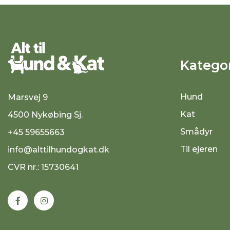
Kategor
Hund
Marsvej 9
Kat
4500 Nykøbing Sj.
Smådyr
+45 59655663
Til ejeren
info@alttilhundogkat.dk
CVR nr.: 15730641