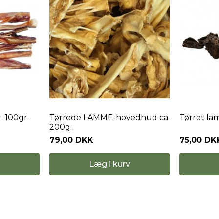
. 100gr.
Tørrede LAMME-hovedhud ca.
Tørret la
200g.
79,00 DKK
75,00 DK
Læg i kurv