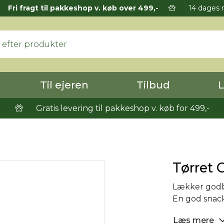
Fri fragt til pakkeshop v. køb over 499,-
14 dages r
Til ejeren
Tilbud
L
Gratis levering til pakkeshop v. køb for 499,-
Tørret 
Lækker godbid
En god snack
Læs mere