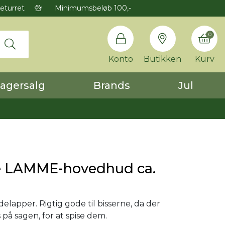
eturret
Minimumsbeløb 100,-
0
Konto
Butikken
Kurv
agersalg
Brands
Jul
e LAMME-hovedhud ca.
elapper. Rigtig gode til bisserne, da der
 på sagen, for at spise dem.