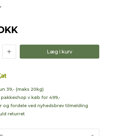
7
 DKK
Læg i kurv
kun 39,- (maks 20kg)
til pakkeshop v køb for 499,-
r og fordele ved nyhedsbrev tilmelding
uld returret
se