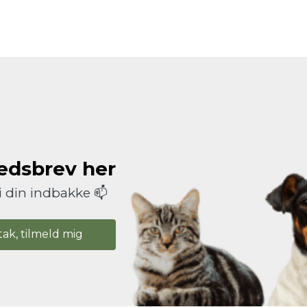
hedsbrev her
i din indbakke 📫
tak, tilmeld mig