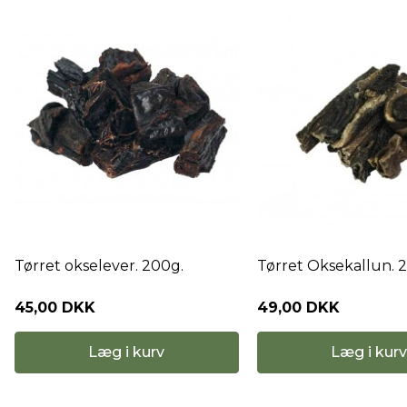
Tørret okselever. 200g.
Tørret Oksekallun. 
45,00 DKK
49,00 DKK
Læg i kurv
Læg i kurv