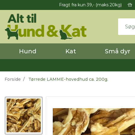
Fragt fra kun 39,- (maks 20kg)
Hund
Kat
Små dyr
Forside
Tørrede LAMME-hovedhud ca. 200g.