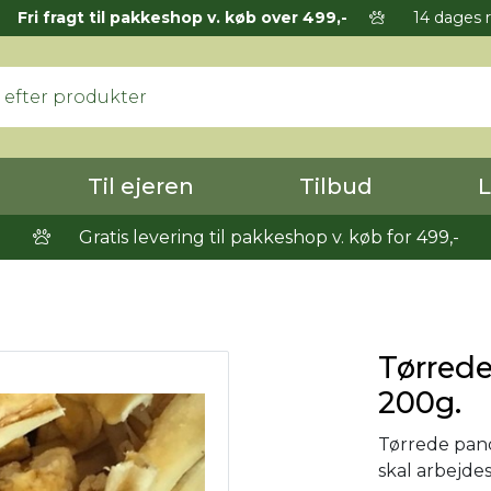
Fri fragt til pakkeshop v. køb over 499,-
14 dages r
Til ejeren
Tilbud
L
Gratis levering til pakkeshop v. køb for 499,-
Tørred
200g.
Tørrede pand
skal arbejdes