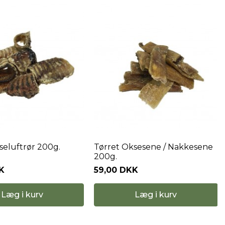
seluftrør 200g.
Tørret Oksesene / Nakkesene
200g.
K
59,00 DKK
Læg i kurv
Læg i kurv