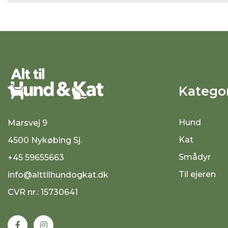
Kategor
Hund
Marsvej 9
Kat
4500 Nykøbing Sj.
Smådyr
+45 59655663
Til ejeren
info@alttilhundogkat.dk
CVR nr.: 15730641