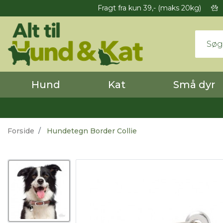
Fragt fra kun 39,- (maks 20kg)
Hund
Kat
Små dyr
Forside
Hundetegn Border Collie