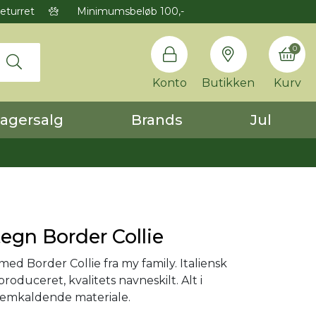
eturret
Minimumsbeløb 100,-
0
Konto
Butikken
Kurv
agersalg
Brands
Jul
gn Border Collie
d Border Collie fra my family. Italiensk
roduceret, kvalitets navneskilt. Alt i
fremkaldende materiale.