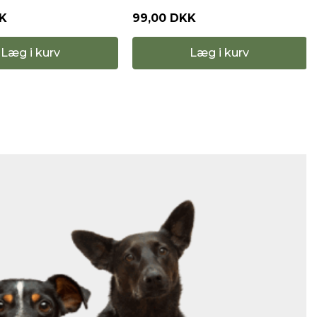
K
119,00 DKK
Læg i kurv
Læg i kurv