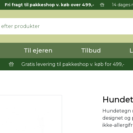
Fri fragt til pakkeshop v. køb over 499,-
14 dages r
Til ejeren
Tilbud
L
Gratis levering til pakkeshop v. køb for 499,-
Hundete
Hundetegn me
designet og p
ikke-allergi