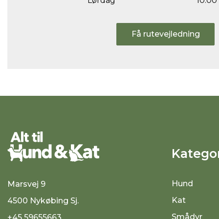
Lørdag
10.00 
Få rutevejledning
Kategor
Hund
Marsvej 9
Kat
4500 Nykøbing Sj.
Smådyr
+45 59655663