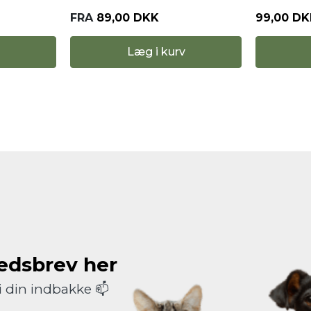
99,00 DKK
99,00 DK
Læg i kurv
hedsbrev her
i din indbakke 📫