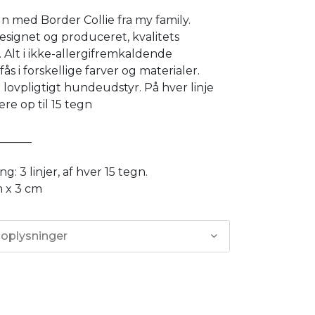
 med Border Collie fra my family.
designet og produceret, kvalitets
. Alt i ikke-allergifremkaldende
fås i forskellige farver og materialer.
 lovpligtigt hundeudstyr. På hver linje
re op til 15 tegn
______
g: 3 linjer, af hver 15 tegn.
m x 3 cm
 oplysninger