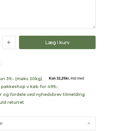
Læg i kurv
kun 39,- (maks 20kg)
til pakkeshop v køb for 499,-
r og fordele ved nyhedsbrev tilmelding
uld returret
se