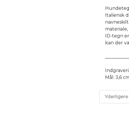
Hundetegn
Italiensk 
navneskilt
materiale, 
ID-tegn er
kan der væ
__________
Indgraverin
Mål: 3,6 c
Yderligere