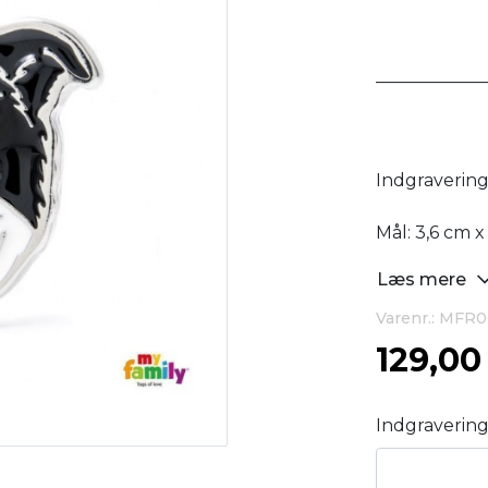
____________
Indgravering: 
Mål: 3,6 cm 
Læs mere
Varenr.: MFR
129,0
Indgraverin