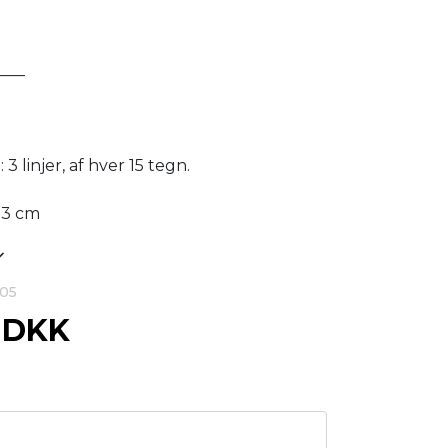
____
3 linjer, af hver 15 tegn.
x 3 cm
005
0 DKK
g