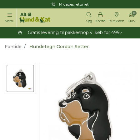
14 dages returret
0
Menu
Søg
Konto
Butikken
Kurv
Gratis levering til pakkeshop v. køb for 499,-
Forside
Hundetegn Gordon Setter