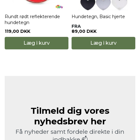
Rundt rødt reflekterende
Hundetegn, Basic hjerte
hundetegn
FRA
119,00 DKK
89,00 DKK
Læg i kurv
Læg i kurv
Tilmeld dig vores
nyhedsbrev her
Få nyheder samt fordele direkte i din
indbakke 📫