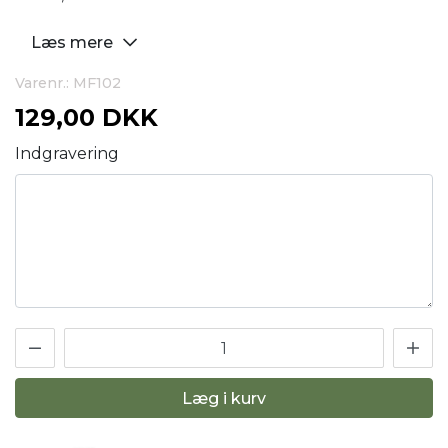
Læs mere
Varenr.: MF102
129,00 DKK
Indgravering
Læg i kurv