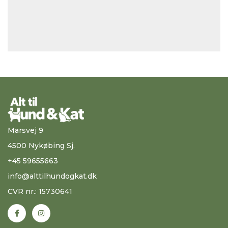
Marsvej 9
4500 Nykøbing Sj.
+45 59655663
info@alttilhundogkat.dk
CVR nr.: 15730641