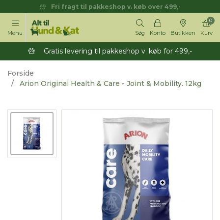
Fri fragt til pakkeshop v. køb over 499,-
0
Menu
Søg
Konto
Butikken
Kurv
Gratis levering til pakkeshop v. køb for 499,-
Forside
Arion Original Health & Care - Joint & Mobility. 12kg