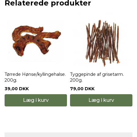
Relaterede produkter
Tørrede Hønse/kyllingehalse.
Tyggepinde af grisetarm.
200g.
200g.
39,00 DKK
79,00 DKK
Læg i kurv
Læg i kurv