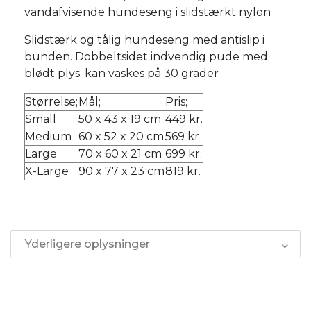
vandafvisende hundeseng i slidstærkt nylon
Slidstærk og tålig hundeseng med antislip i
bunden. Dobbeltsidet indvendig pude med
blødt plys. kan vaskes på 30 grader
Størrelse;
Mål;
Pris;
Small
50 x 43 x 19 cm
449 kr.
Medium
60 x 52 x 20 cm
569 kr
Large
70 x 60 x 21 cm
699 kr.
X-Large
90 x 77 x 23 cm
819 kr.
Yderligere oplysninger