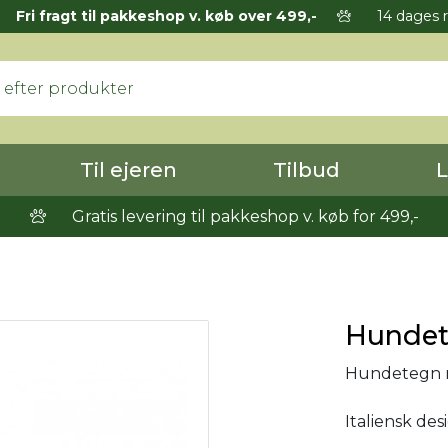
Fri fragt til pakkeshop v. køb over 499,-
14 dages r
Til ejeren
Tilbud
L
Gratis levering til pakkeshop v. køb for 499,-
Hundete
Hundetegn me
Italiensk des