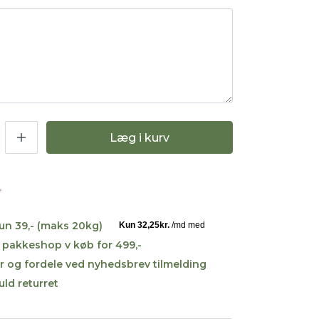
Læg i kurv
kun 39,- (maks 20kg)
til pakkeshop v køb for 499,-
r og fordele ved nyhedsbrev tilmelding
uld returret