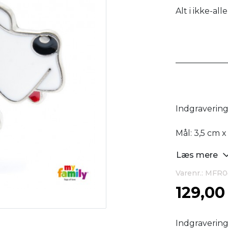
Alt i ikke-al
____________
Indgravering: 
Mål: 3,5 cm 
Læs mere
Varenr.: MFR
129,0
Indgraverin