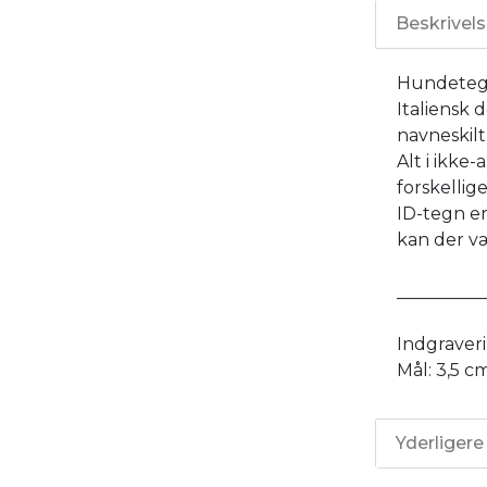
Beskrivel
Hundetegn
Italiensk 
navneskilt
Alt i ikke
forskellig
ID-tegn er
kan der væ
__________
Indgraverin
Mål: 3,5 c
Yderligere