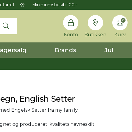
eturret
Minimumsbeløb 100,-
0
Konto
Butikken
Kurv
agersalg
Brands
Jul
gn, English Setter
d Engelsk Setter fra my family.
ignet og produceret, kvalitets navneskilt.