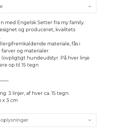
se
 med Engelsk Setter fra my family.
designet og produceret, kvalitets
.
-allergifremkaldende materiale, fås i
e farver og materialer.
 lovpligtigt hundeudstyr. På hver linje
re op til 15 tegn
____
g: 3 linjer, af hver ca. 15 tegn.
m x 3 cm
 oplysninger