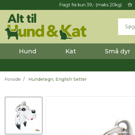
Fragt fra kun 39,- (maks 20kg)
Hund
Kat
Små dyr
Forside
Hundetegn, English Setter