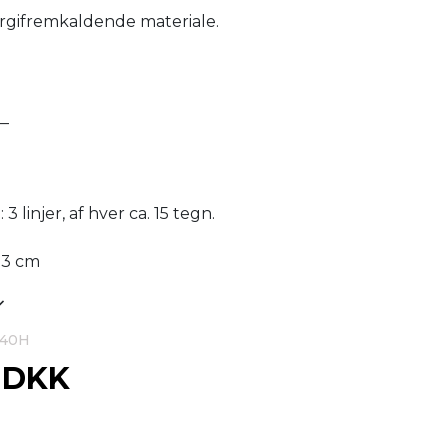
lergifremkaldende materiale.
__
3 linjer, af hver ca. 15 tegn.
x 3 cm
040H
0 DKK
g