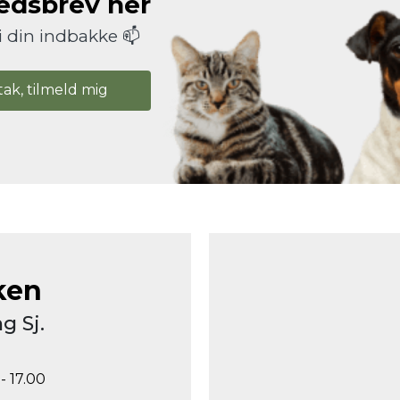
hedsbrev her
i din indbakke 📫
tak, tilmeld mig
ken
g Sj.
- 17.00