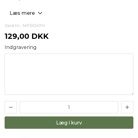
Læs mere
Varenr.: MFR047H
129,00 DKK
Indgravering
Læg i kurv