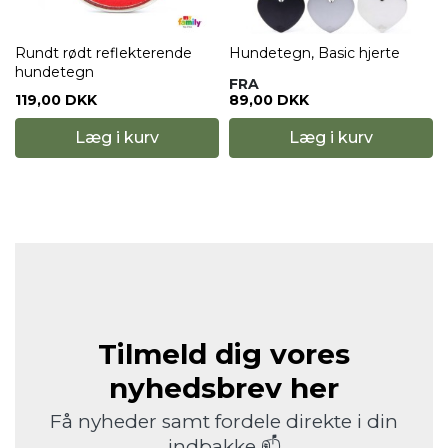
Rundt rødt reflekterende
Hundetegn, Basic hjerte
hundetegn
FRA
119,00 DKK
89,00 DKK
Læg i kurv
Læg i kurv
Tilmeld dig vores
nyhedsbrev her
Få nyheder samt fordele direkte i din
indbakke 📫