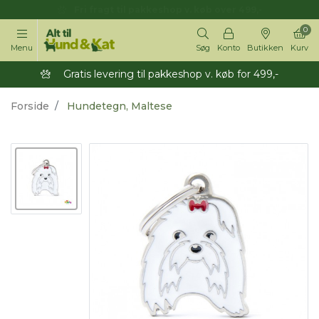
14 dages returret
0
Menu
Søg
Konto
Butikken
Kurv
Gratis levering til pakkeshop v. køb for 499,-
Forside
Hundetegn, Maltese